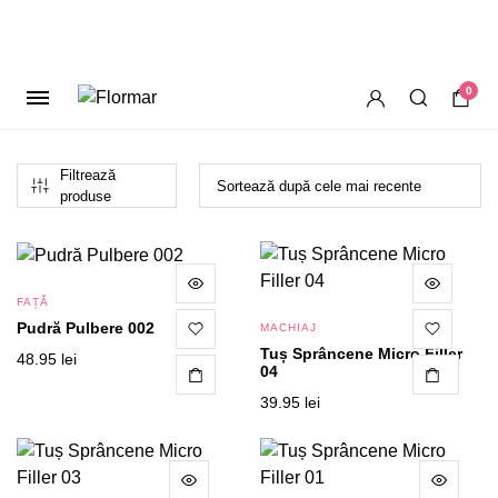
0
Filtrează
produse
FAȚĂ
Pudră Pulbere 002
MACHIAJ
Tuș Sprâncene Micro Filler
48.95
lei
04
CITEȘTE MAI MULT
im
im
39.95
lei