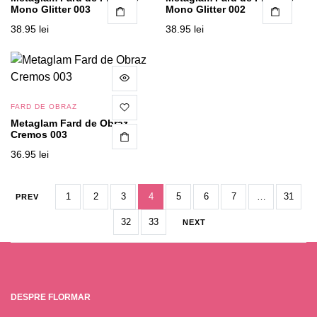
Mono Glitter 003
Mono Glitter 002
CITEȘTE MAI MULT
CITEȘTE MAI MULT
38.95
lei
38.95
lei
FARD DE OBRAZ
Metaglam Fard de Obraz
Cremos 003
36.95
lei
1
2
3
4
5
6
7
…
31
PREV
32
33
NEXT
DESPRE FLORMAR