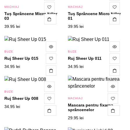
MACHIAJ
MACHIAJ
Tuș Sprâncene Micro Filler
Tuș Sprâncene Micro Filler
03
01
CITEȘTE MAI MULT
39.95
lei
39.95
lei
BUZE
BUZE
Ruj Sheer Up 015
Ruj Sheer Up 011
34.95
lei
34.95
lei
BUZE
Ruj Sheer Up 008
MACHIAJ
Mascara pentru fixarea
34.95
lei
sprâncenelor
CITEȘTE MAI MULT
CITEȘTE MAI MULT
29.95
lei