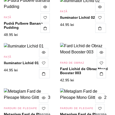
FAȚĂ
Iluminator Lichid 02
FAȚĂ
Pudră Pulbere Banana
44.95
lei
Pudding
CITEȘTE MAI MULT
48.95
lei
FAȚĂ
Iluminator Lichid 01
FARD DE OBRAZ
Fard Lichid de Obraz Mood
44.95
lei
Booster 003
CITEȘTE MAI MULT
42.95
lei
FARDURI DE PLEOAPE
FARDURI DE PLEOAPE
Metaglam Fard de Pleoape
Metaglam Fard de Pleoape